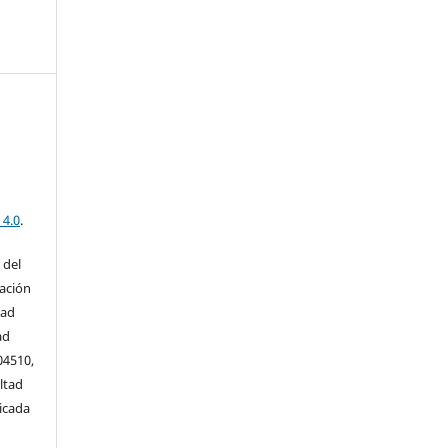
 4.0
.
 del
cación
dad
ad
04510,
ltad
icada