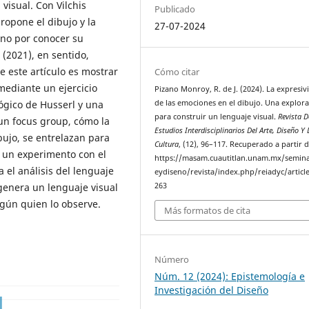
visual. Con Vilchis
Publicado
ropone el dibujo y la
27-07-2024
no por conocer su
 (2021), en sentido,
e este artículo es mostrar
Cómo citar
 mediante un ejercicio
Pizano Monroy, R. de J. (2024). La expresiv
ógico de Husserl y una
de las emociones en el dibujo. Una explor
para construir un lenguaje visual.
Revista D
un focus group, cómo la
Estudios Interdisciplinarios Del Arte, Diseño Y 
bujo, se entrelazan para
Cultura
, (12), 96–117. Recuperado a partir 
ó un experimento con el
https://masam.cuautitlan.unam.mx/semina
 el análisis del lenguaje
eydiseno/revista/index.php/reiadyc/articl
 genera un lenguaje visual
263
egún quien lo observe.
Más formatos de cita
Número
Núm. 12 (2024): Epistemología e
Investigación del Diseño