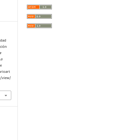
idad
ación
e
La
de
rioart
e/view/