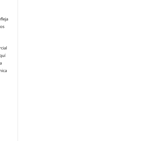
fleja
los
cial
quí
la
nica