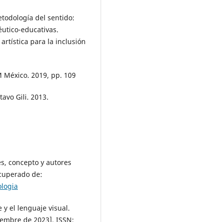
etodología del sentido:
éutico-educativas.
artística para la inclusión
 México. 2019, pp. 109
avo Gili. 2013.
, concepto y autores
ecuperado de:
logia
e y el lenguaje visual.
ciembre de 2023]. ISSN: