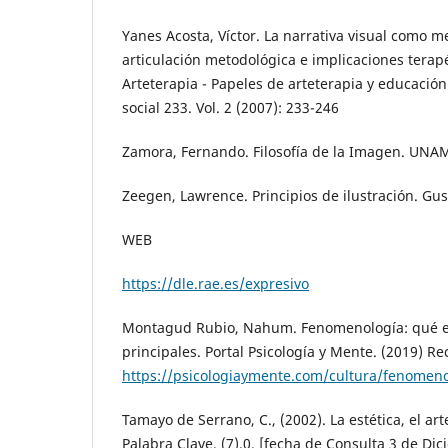
Yanes Acosta, Víctor. La narrativa visual como m
articulación metodológica e implicaciones terap
Arteterapia - Papeles de arteterapia y educación 
social 233. Vol. 2 (2007): 233-246
Zamora, Fernando. Filosofía de la Imagen. UNAM
Zeegen, Lawrence. Principios de ilustración. Gust
WEB
https://dle.rae.es/expresivo
Montagud Rubio, Nahum. Fenomenología: qué es
principales. Portal Psicología y Mente. (2019) R
https://psicologiaymente.com/cultura/fenomeno
Tamayo de Serrano, C., (2002). La estética, el art
Palabra Clave, (7),0. [fecha de Consulta 3 de Di