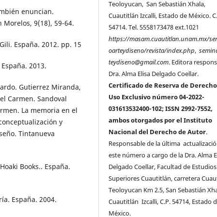
Teoloyucan, San Sebastián Xhala,
ambién enuncian.
Cuautitlán Izcalli, Estado de México. C
n Morelos, 9(18), 59-64.
54714. Tel. 5558173478 ext.1021
https://masam.cuautitlan.unam.mx/se
Gili. España. 2012. pp. 15
oarteydiseno/revista/index.php
,
semina
teydiseno@gmail.com
. Editora respons
. España. 2013.
Dra. Alma Elisa Delgado Coellar.
Certificado de Reserva de Derecho
ardo. Gutierrez Miranda,
Uso Exclusivo número 04-2022-
del Carmen. Sandoval
031613532400-102; ISSN 2992-7552,
Carmen. La memoria en el
ambos otorgados por el Instituto
conceptualización y
Nacional del Derecho de Autor
.
seño. Tintanueva
Responsable de la última actualizaci
este número a cargo de la Dra. Alma E
Hoaki Books.. España.
Delgado Coellar, Facultad de Estudio
Superiores Cuautitlán, carretera Cuaut
Teoloyucan Km 2.5, San Sebastián Xha
ría. España. 2004.
Cuautitlán Izcalli, C.P. 54714, Estado 
México.