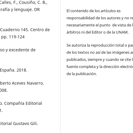
Calles, F., Cousiño, C. B.,
ografía y lenguaje. DR
El contenido de los artículos es
responsabilidad de los autores y no re
necesariamente el punto de vista de 
. Cuaderno 145. Centro de
árbitros ni del Editor o de la UNAM.
 pp. 119-124
Se autoriza la reproducción total o par
urso y excedente de
de los textos no así de las imágenes a
publicados, siempre y cuando se cite 
fuente completa y la dirección electró
. España. 2018.
de la publicación.
lberto Aceves Navarro.
008.
ño. Compañía Editorial
1.
torial Gustavo Gili.