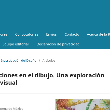
ores
Convocatorias
Envíos
Contacto
Acerca de la R
Equipo editorial
Declaración de privacidad
 Investigación del Diseño
/
Artículos
ciones en el dibujo. Una exploración
visual
tónoma de México